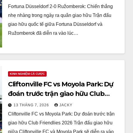
hữu
Fortuna Düsseldorf 2-0 Ružomberok: Chiến thắng
nhẹ nhàng trong ngày ra quân giao hữu Trận đấu
giao hữu quốc tế giữa Fortuna Düsseldorf và
Ružomberok đã diễn ra vào lúc…
KINH NGHIỆM CÁ CƯỢC
Cliftonville FC vs Moyola Park: Dự
đoán trước trận giao hữu Club
Friendlies 2026
13 THÁNG 7, 2026
JACKY
Cliftonville FC vs Moyola Park: Dự đoán trước trận
giao hữu Club Friendlies 2026 Trận đấu giao hữu
giữa Cliftonville FC và Moyola Park sẽ diễn ra vào