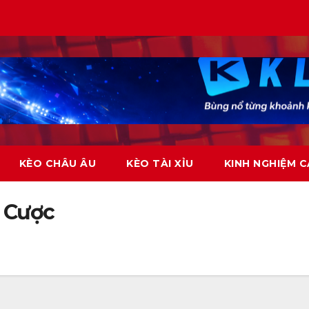
KÈO CHÂU ÂU
KÈO TÀI XỈU
KINH NGHIỆM 
 Cược