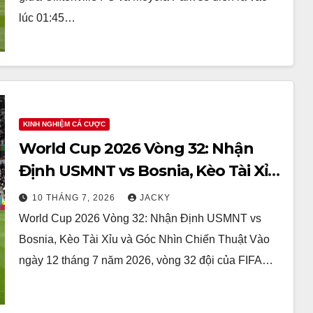
lúc 01:45…
KINH NGHIỆM CÁ CƯỢC
World Cup 2026 Vòng 32: Nhận
Định USMNT vs Bosnia, Kèo Tài Xỉu
và Góc Nhìn Chiến Thuật
10 THÁNG 7, 2026
JACKY
World Cup 2026 Vòng 32: Nhận Định USMNT vs
Bosnia, Kèo Tài Xỉu và Góc Nhìn Chiến Thuật Vào
ngày 12 tháng 7 năm 2026, vòng 32 đội của FIFA…