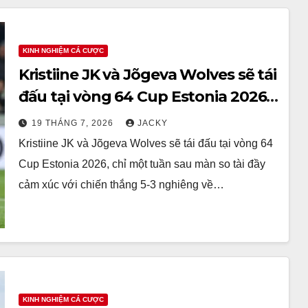
KINH NGHIỆM CÁ CƯỢC
Kristiine JK và Jõgeva Wolves sẽ tái
đấu tại vòng 64 Cup Estonia 2026,
chỉ một tuần sau màn so tài
19 THÁNG 7, 2026
JACKY
Kristiine JK và Jõgeva Wolves sẽ tái đấu tại vòng 64
Cup Estonia 2026, chỉ một tuần sau màn so tài đầy
cảm xúc với chiến thắng 5-3 nghiêng về…
KINH NGHIỆM CÁ CƯỢC